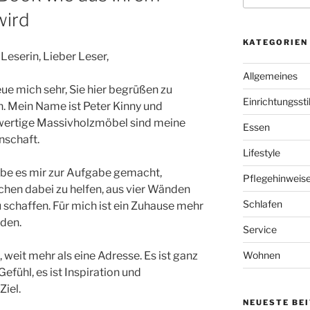
wird
KATEGORIEN
Leserin, Lieber Leser,
Allgemeines
eue mich sehr, Sie hier begrüßen zu
Einrichtungssti
n. Mein Name ist Peter Kinny und
ertige Massivholz
möbel sind meine
Essen
nschaft.
Lifestyle
abe es mir zur Aufgabe gemacht,
Pflegehinweis
hen dabei zu helfen, aus vier Wänden
Schlafen
schaffen. Für mich ist ein Zuhause mehr
nden.
Service
, weit mehr als eine Adresse. Es ist ganz
Wohnen
 Gefühl, es ist Inspiration und
Ziel.
NEUESTE BE