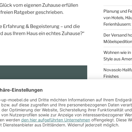
r Glück vom eigenen Zuhause erfüllen
Planung und Fe
nfreien Ratgeber geschrieben.
von Hotels, Hä
Ferienhäusern: 
e Erfahrung & Begeisterung – und die
rd aus Ihrem Haus ein echtes Zuhause?“
Der Versand ho
Möbelspeditio
Wohnen wie in 
Style aus Amer
Novasolo Halif
Finishes
kleiner Schritt zum
wnload!
Eiche massiv is
unterschiedlic
NEUESTE KO
Was ist eigentl