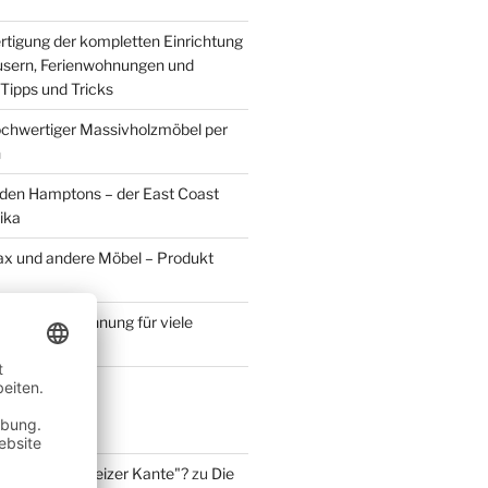
rtigung der kompletten Einrichtung
usern, Ferienwohnungen und
Tipps und Tricks
chwertiger Massivholzmöbel per
n
den Hamptons – der East Coast
ika
ax und andere Möbel – Produkt
t eine Bezeichnung für viele
he Holzarten
MMENTARE
ich eine "schweizer Kante"?
zu
Die