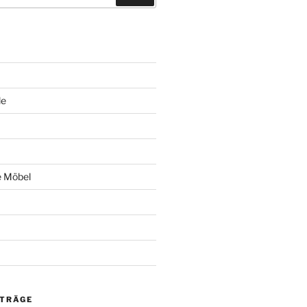
le
e Möbel
ITRÄGE