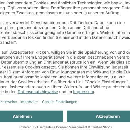
chen?
Baumkante bei
Peter Kinny
zu
Reinigungskraf
Ida
zu
Wie find
Peter Kinny
zu
zuhause?
Michael P.
zu
W
zt Anmelden
zuhause?
chutzerklärung
gelesen und
ng meiner personenbezogenen
ARCHIV
April 2023
Februar 2023
Juli 2022