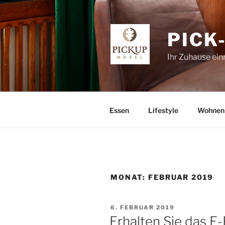
Zum
Inhalt
springen
PICK
Ihr Zuhause ein
Essen
Lifestyle
Wohnen
MONAT:
FEBRUAR 2019
VERÖFFENTLICHT
6. FEBRUAR 2019
AM
Erhalten Sie das E