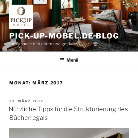
Zum
Inhalt
springen
PICK-UP-MÖBEL.DE BLOG
Ihr Zuhause einrichten und gestalten
Menü
MONAT:
MÄRZ 2017
VERÖFFENTLICHT
23. MÄRZ 2017
AM
Nützliche Tipps für die Strukturierung des
Bücherregals