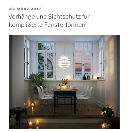
Baustelle
wohnen
VERÖFFENTLICHT
23. MÄRZ 2017
AM
–
Vorhänge und Sichtschutz für
Tipps
komplizierte Fensterformen
um
den
Bau-
Wahnsinn
zu
überleben“