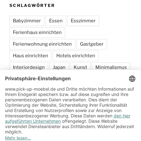
SCHLAGWÖRTER
Babyzimmer
Essen
Esszimmer
Ferienhaus einrichten
Ferienwohnung einrichten
Gastgeber
Haus einrichten
Hotels einrichten
Interiordesign
Japan
Kunst
Minimalismus
Möbel
sammeln
Schlafen
Wohnen
Zum Onlineshop
Impressum
Datenschutzerklärung