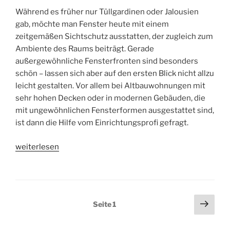
Während es früher nur Tüllgardinen oder Jalousien
gab, möchte man Fenster heute mit einem
zeitgemäßen Sichtschutz ausstatten, der zugleich zum
Ambiente des Raums beiträgt. Gerade
außergewöhnliche Fensterfronten sind besonders
schön – lassen sich aber auf den ersten Blick nicht allzu
leicht gestalten. Vor allem bei Altbauwohnungen mit
sehr hohen Decken oder in modernen Gebäuden, die
mit ungewöhnlichen Fensterformen ausgestattet sind,
ist dann die Hilfe vom Einrichtungsprofi gefragt.
„Vorhänge
weiterlesen
und
Sichtschutz
für
komplizierte
Seitennummerierung
Näch
Seite
1
Fensterformen“
Seit
der