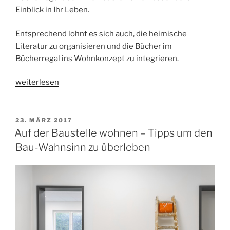
Einblick in Ihr Leben.
Entsprechend lohnt es sich auch, die heimische
Literatur zu organisieren und die Bücher im
Bücherregal ins Wohnkonzept zu integrieren.
„Nützliche
weiterlesen
Tipps
für
die
VERÖFFENTLICHT
23. MÄRZ 2017
AM
Strukturierung
Auf der Baustelle wohnen – Tipps um den
des
Bau-Wahnsinn zu überleben
Bücherregals“