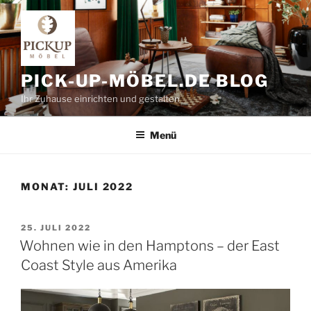
Zum
Inhalt
springen
PICK-UP-MÖBEL.DE BLOG
Ihr Zuhause einrichten und gestalten
Menü
MONAT:
JULI 2022
VERÖFFENTLICHT
25. JULI 2022
AM
Wohnen wie in den Hamptons – der East
Coast Style aus Amerika