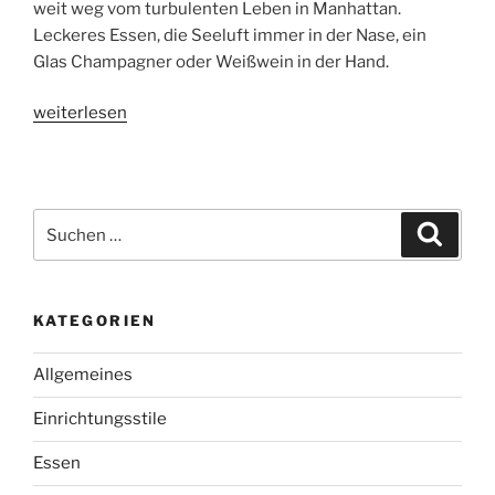
weit weg vom turbulenten Leben in Manhattan.
Leckeres Essen, die Seeluft immer in der Nase, ein
Glas Champagner oder Weißwein in der Hand.
„Wohnen
weiterlesen
wie
in
den
Hamptons
Suchen
Suche
–
nach:
der
East
KATEGORIEN
Coast
Style
Allgemeines
aus
Amerika“
Einrichtungsstile
Essen