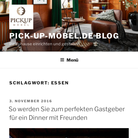
Zum
Inhalt
springen
PICK-UP-MÖBEL.DE BLOG
Ihr Zuhause einrichten und gestalten
Menü
SCHLAGWORT:
ESSEN
VERÖFFENTLICHT
3. NOVEMBER 2016
AM
So werden Sie zum perfekten Gastgeber
für ein Dinner mit Freunden