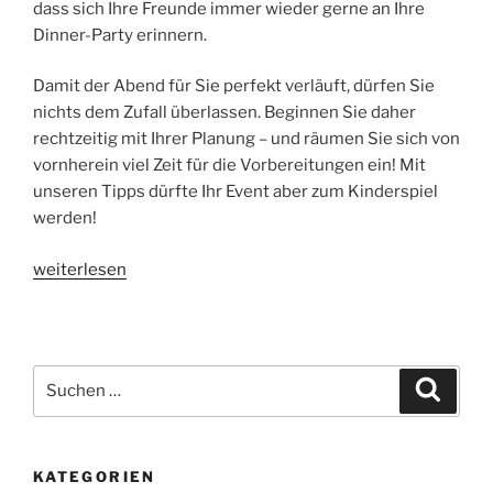
dass sich Ihre Freunde immer wieder gerne an Ihre
Dinner-Party erinnern.
Damit der Abend für Sie perfekt verläuft, dürfen Sie
nichts dem Zufall überlassen. Beginnen Sie daher
rechtzeitig mit Ihrer Planung – und räumen Sie sich von
vornherein viel Zeit für die Vorbereitungen ein! Mit
unseren Tipps dürfte Ihr Event aber zum Kinderspiel
werden!
„So
weiterlesen
werden
Sie
zum
perfekten
Suchen
Suche
Gastgeber
nach:
für
ein
KATEGORIEN
Dinner