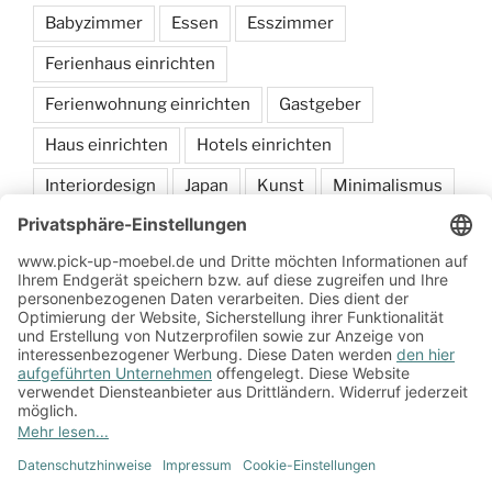
Babyzimmer
Essen
Esszimmer
Ferienhaus einrichten
Ferienwohnung einrichten
Gastgeber
Haus einrichten
Hotels einrichten
Interiordesign
Japan
Kunst
Minimalismus
Möbel
sammeln
Schlafen
Wohnen
Zum Onlineshop
Impressum
Datenschutzerklärung