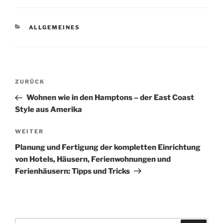
KATEGORIEN
ALLGEMEINES
Beitragsnavigation
Vorheriger
ZURÜCK
Beitrag
Wohnen wie in den Hamptons – der East Coast
Style aus Amerika
Nächster
WEITER
Beitrag
Planung und Fertigung der kompletten Einrichtung
von Hotels, Häusern, Ferienwohnungen und
Ferienhäusern: Tipps und Tricks