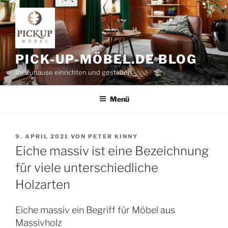
Zum
Inhalt
springen
PICK-UP-MÖBEL.DE BLOG
Ihr Zuhause einrichten und gestalten
Menü
VERÖFFENTLICHT
9. APRIL 2021
VON
PETER KINNY
AM
Eiche massiv ist eine Bezeichnung
für viele unterschiedliche
Holzarten
Eiche massiv ein Begriff für Möbel aus
Massivholz