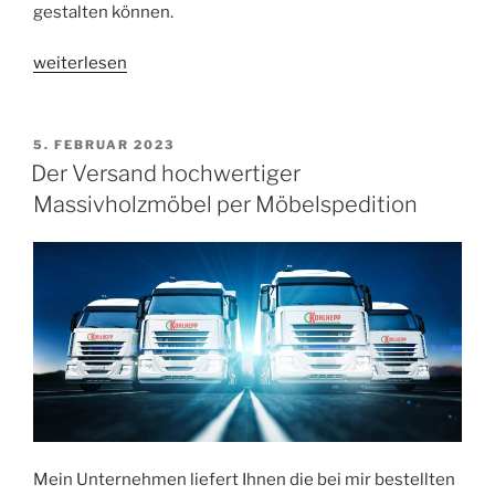
gestalten können.
„Planung
weiterlesen
und
Fertigung
der
VERÖFFENTLICHT
5. FEBRUAR 2023
AM
kompletten
Der Versand hochwertiger
Einrichtung
Massivholzmöbel per Möbelspedition
von
Hotels,
Häusern,
Ferienwohnungen
und
Ferienhäusern:
Tipps
und
Tricks“
Mein Unternehmen liefert Ihnen die bei mir bestellten