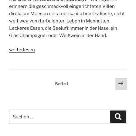
erinnern die geschmackvoll eingerichteten Villen
direkt am Meer an der amerikanischen Ostküste, nicht
weit weg vom turbulenten Leben in Manhattan.
Leckeres Essen, die Seeluft immer in der Nase, ein
Glas Champagner oder Weißwein in der Hand.
„Wohnen
weiterlesen
wie
in
den
Hamptons
Seitennummerierung
Näch
Seite
1
–
Seit
der
der
Beiträge
East
Coast
Suchen
Style
Suche
nach:
aus
Amerika“