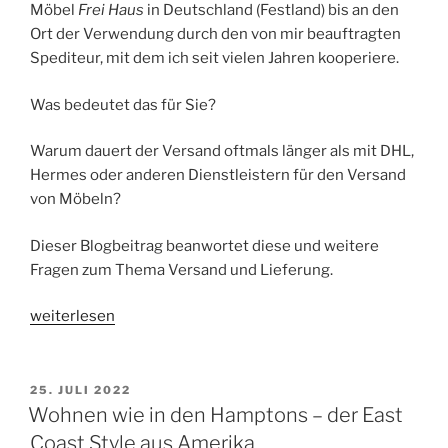
Möbel
Frei Haus
in Deutschland (Festland) bis an den
Ort der Verwendung durch den von mir beauftragten
Spediteur, mit dem ich seit vielen Jahren kooperiere.
Was bedeutet das für Sie?
Warum dauert der Versand oftmals länger als mit DHL,
Hermes oder anderen Dienstleistern für den Versand
von Möbeln?
Dieser Blogbeitrag beanwortet diese und weitere
Fragen zum Thema Versand und Lieferung.
„Der
weiterlesen
Versand
hochwertiger
Massivholzmöbel
VERÖFFENTLICHT
25. JULI 2022
AM
per
Wohnen wie in den Hamptons – der East
Möbelspedition“
Coast Style aus Amerika