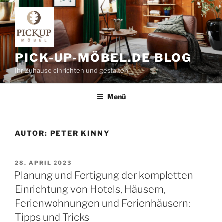
Zum
Inhalt
springen
PICK-UP-MÖBEL.DE BLOG
Ihr Zuhause einrichten und gestalten
Menü
AUTOR:
PETER KINNY
VERÖFFENTLICHT
28. APRIL 2023
AM
Planung und Fertigung der kompletten
Einrichtung von Hotels, Häusern,
Ferienwohnungen und Ferienhäusern:
Tipps und Tricks