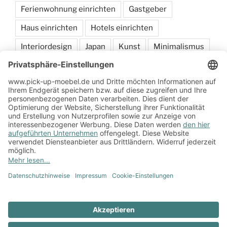
Ferienwohnung einrichten
Gastgeber
Haus einrichten
Hotels einrichten
Interiordesign
Japan
Kunst
Minimalismus
Möbel
sammeln
Schlafen
Wohnen
Zum Onlineshop
Impressum
Datenschutzerklärung
Zum
Impressum
Datenschutzerklärung
Onlineshop