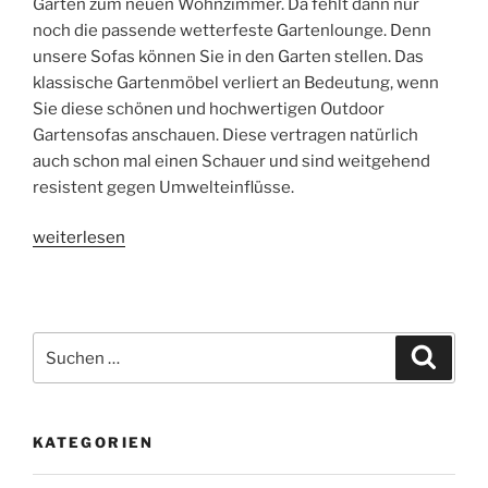
Garten zum neuen Wohnzimmer. Da fehlt dann nur
noch die passende wetterfeste Gartenlounge. Denn
unsere Sofas können Sie in den Garten stellen. Das
klassische Gartenmöbel verliert an Bedeutung, wenn
Sie diese schönen und hochwertigen Outdoor
Gartensofas anschauen. Diese vertragen natürlich
auch schon mal einen Schauer und sind weitgehend
resistent gegen Umwelteinflüsse.
„Outdoor
weiterlesen
Silvertex
Gartenlounges
und
wetterfeste
Suchen
Suche
Sofas“
nach:
KATEGORIEN