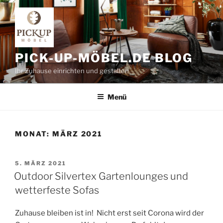
Zum
Inhalt
springen
PICK-UP-MÖBEL.DE BLOG
Ihr Zuhause einrichten und gestalten
Menü
MONAT:
MÄRZ 2021
VERÖFFENTLICHT
5. MÄRZ 2021
AM
Outdoor Silvertex Gartenlounges und
wetterfeste Sofas
Zuhause bleiben ist in! Nicht erst seit Corona wird der