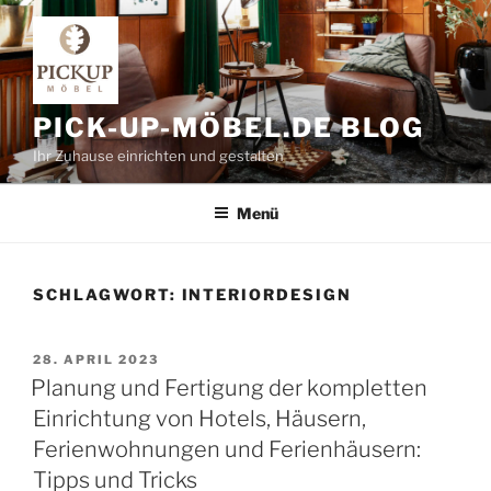
Zum
Inhalt
springen
PICK-UP-MÖBEL.DE BLOG
Ihr Zuhause einrichten und gestalten
Menü
SCHLAGWORT:
INTERIORDESIGN
VERÖFFENTLICHT
28. APRIL 2023
AM
Planung und Fertigung der kompletten
Einrichtung von Hotels, Häusern,
Ferienwohnungen und Ferienhäusern:
Tipps und Tricks