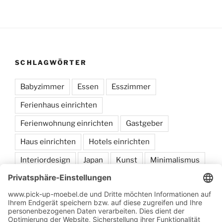
SCHLAGWÖRTER
Babyzimmer
Essen
Esszimmer
Ferienhaus einrichten
Ferienwohnung einrichten
Gastgeber
Haus einrichten
Hotels einrichten
Interiordesign
Japan
Kunst
Minimalismus
Möbel
sammeln
Schlafen
Wohnen
Zum Onlineshop