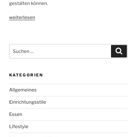
gestalten können.
„Planung
weiterlesen
und
Fertigung
der
kompletten
Suchen
Suche
Einrichtung
nach:
von
Hotels,
KATEGORIEN
Häusern,
Ferienwohnungen
Allgemeines
und
Ferienhäusern:
Einrichtungsstile
Tipps
und
Essen
Tricks“
Lifestyle