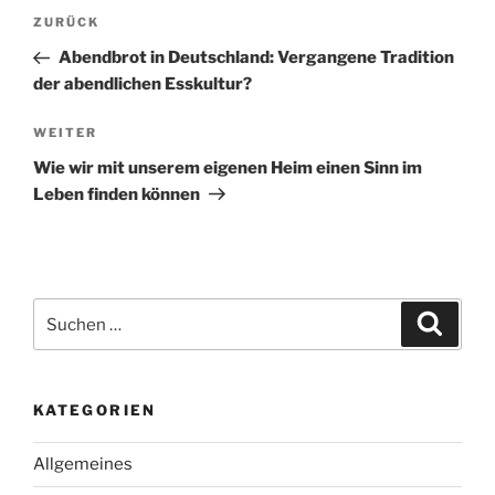
Beitragsnavigation
Vorheriger
ZURÜCK
Beitrag
Abendbrot in Deutschland: Vergangene Tradition
der abendlichen Esskultur?
Nächster
WEITER
Beitrag
Wie wir mit unserem eigenen Heim einen Sinn im
Leben finden können
Suchen
Suche
nach:
KATEGORIEN
Allgemeines