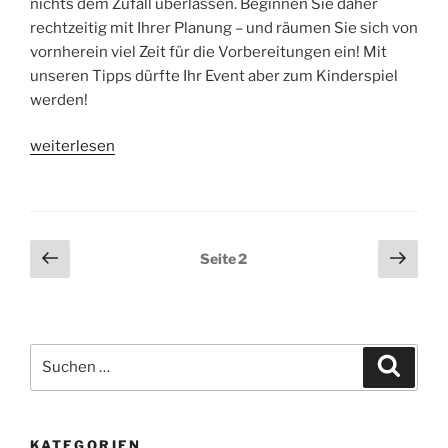
nichts dem Zufall überlassen. Beginnen Sie daher
rechtzeitig mit Ihrer Planung – und räumen Sie sich von
vornherein viel Zeit für die Vorbereitungen ein! Mit
unseren Tipps dürfte Ihr Event aber zum Kinderspiel
werden!
„So
weiterlesen
werden
Sie
zum
perfekten
Seitennummerierung
Vorherige
Näch
Seite
2
Gastgeber
Seite
Seit
der
für
Beiträge
ein
Dinner
Suchen
mit
Suche
nach:
Freunden“
KATEGORIEN