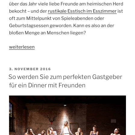
über das Jahr viele liebe Freunde am heimischen Herd
bekocht – und der
rustikale Esstisch im Esszimmer
ist
oft zum Mittelpunkt von Spieleabenden oder
Geburtstagsessen geworden. Kann es also an der
bloßen Menge an Menschen liegen?
„Das
weiterlesen
Weihnachtsessen
mit
der
VERÖFFENTLICHT
3. NOVEMBER 2016
AM
Großfamilie
So werden Sie zum perfekten Gastgeber
stressfrei
für ein Dinner mit Freunden
hinbekommen“