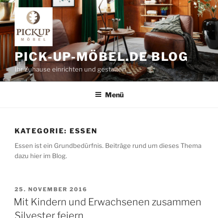
Zum
Inhalt
springen
PICK-UP-MÖBEL.DE BLOG
Ihr Zuhause einrichten und gestalten
Menü
KATEGORIE:
ESSEN
Essen ist ein Grundbedürfnis. Beiträge rund um dieses Thema
dazu hier im Blog.
VERÖFFENTLICHT
25. NOVEMBER 2016
AM
Mit Kindern und Erwachsenen zusammen
Silvester feiern