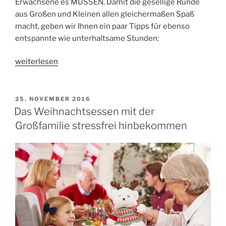
Erwachsene es MÜSSEN. Damit die gesellige Runde
aus Großen und Kleinen allen gleichermaßen Spaß
macht, geben wir Ihnen ein paar Tipps für ebenso
entspannte wie unterhaltsame Stunden:
„Mit
weiterlesen
Kindern
und
Erwachsenen
VERÖFFENTLICHT
25. NOVEMBER 2016
AM
zusammen
Das Weihnachtsessen mit der
Silvester
Großfamilie stressfrei hinbekommen
feiern“