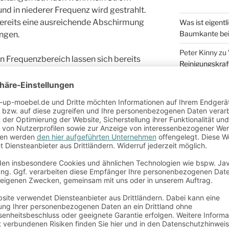
 und in niederer Frequenz wird gestrahlt.
ereits eine ausreichende Abschirmung
Was ist eigentl
Baumkante bei
ngen.
Peter Kinny
zu
n Frequenzbereich lassen sich bereits
Reinigungskraf
e abgeschaltet werden (ausgenommen
Ida
zu
Wie find
ormatoren).
Peter Kinny
zu
chwingungsfrequenz sind magnetische
zuhause?
s nicht mehr zu trennen. In diesen Fällen
Michael P.
zu
W
ischen Feldern, welche meist im
zuhause?
Hierzu zählen etwa die Funkstrahlen von
ARCHIV
Unterschiede sollten Sie also bedenken,
r vor Elektrosmog schützen möchten.
April 2023
Februar 2023