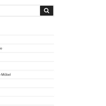
Suchen
le
e Möbel