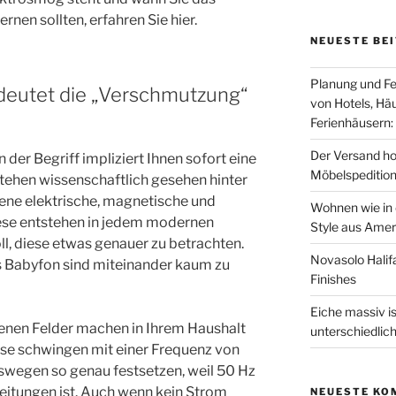
ernen sollten, erfahren Sie hier.
NEUESTE BE
Planung und Fe
deutet die „Verschmutzung“
von Hotels, Hä
Ferienhäusern: 
Der Versand ho
 der Begriff impliziert Ihnen sofort eine
Möbelspeditio
tehen wissenschaftlich gesehen hinter
ne elektrische, magnetische und
Wohnen wie in 
ese entstehen in jedem modernen
Style aus Amer
ll, diese etwas genauer zu betrachten.
Novasolo Halif
 Babyfon sind miteinander kaum zu
Finishes
Eiche massiv is
denen Felder machen in Ihrem Haushalt
unterschiedlic
ese schwingen mit einer Frequenz von
eswegen so genau festsetzen, weil 50 Hz
eitungen ist. Auch wenn kein Strom
NEUESTE KO