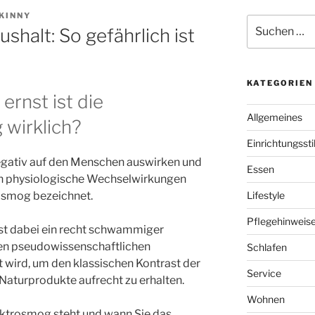
KINNY
Suchen
shalt: So gefährlich ist
nach:
KATEGORIEN
ernst ist die
Allgemeines
 wirklich?
Einrichtungssti
egativ auf den Menschen auswirken und
Essen
ch physiologische Wechselwirkungen
rosmog bezeichnet.
Lifestyle
Pflegehinweis
st dabei ein recht schwammiger
sen pseudowissenschaftlichen
Schlafen
 wird, um den klassischen Kontrast der
Service
Naturprodukte aufrecht zu erhalten.
Wohnen
ektrosmog steht und wann Sie das