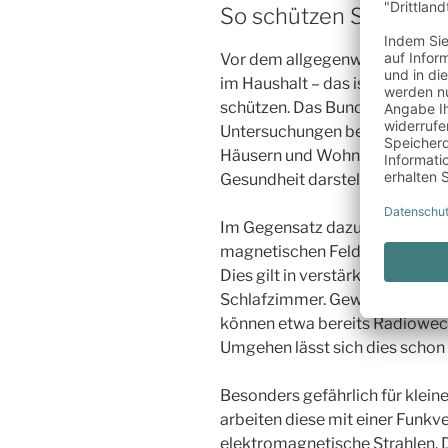
So schützen Sie sich v
Vor dem allgegenwärtigen Teil 
im Haushalt – das ist die gute 
schützen. Das Bundesamt für S
Untersuchungen belegt, dass di
Häusern und Wohnungen keinerl
Gesundheit darstellen.
Im Gegensatz dazu warnt das B
magnetischen Feldern und der
Dies gilt in verstärktem Maße 
Schlafzimmer. Gewarnt wird hier
können etwa bereits Radioweck
Umgehen lässt sich dies schon 
Besonders gefährlich für klein
arbeiten diese mit einer Funkv
elektromagnetische Strahlen. 