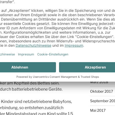
or der Strahlung im Haushalt
Juli 2022
der Strahlung durch elektrische Geräte
Oktober 2021
Nachricht – müssen Sie sich nicht
April 2021
trahlenschutz hat in mehreren
e elektrischen Felder durch Leitungen in
März 2021
ei Gefahr für die menschliche
Februar 2021
März 2019
undesamt für Strahlenschutz aber vor
Februar 2019
en gesundheitsschädlicher Wirkung.
für Kinder und Jugendliche und deren
Mai 2018
 vor allen Geräten mit Netzteil, das
März 2018
er am Kopfteil des Bettes sein.
durch batteriebetriebene Geräte.
Oktober 2017
September 20
e Kinder sind netzbetriebene Babyfons,
erbindung, so entstehen zusätzlich
Mai 2017
Der Mindestabstand zum Kind sollte 1,5