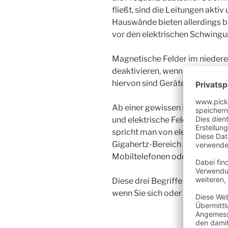
fließt, sind die Leitungen aktiv
Hauswände bieten allerdings b
vor den elektrischen Schwingu
Magnetische Felder im niedere
deaktivieren, wenn die Gerät
hiervon sind Geräte mit Transf
Ab einer gewissen Höhe der S
und elektrische Felder allerding
spricht man von elektromagnet
Gigahertz-Bereich schwingen. 
Mobiltelefonen oder WLAN.
Diese drei Begriffe und deren 
wenn Sie sich oder Ihre Kinde