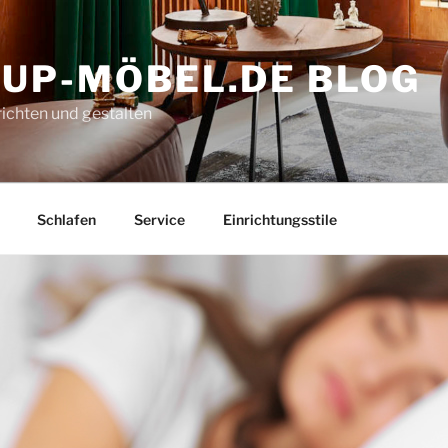
-UP-MÖBEL.DE BLOG
richten und gestalten
Schlafen
Service
Einrichtungsstile