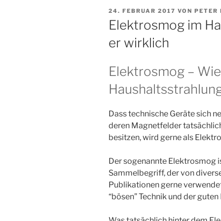
VERÖFFENTLICHT
24. FEBRUAR 2017
VON
PETER 
AM
Elektrosmog im Hau
er wirklich
Elektrosmog – Wie 
Haushaltsstrahlung
Dass technische Geräte sich n
deren Magnetfelder tatsächli
besitzen, wird gerne als Elekt
Der sogenannte Elektrosmog i
Sammelbegriff, der von diver
Publikationen gerne verwendet
“bösen” Technik und der guten 
Was tatsächlich hinter dem El