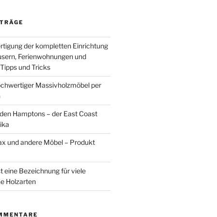
ITRÄGE
rtigung der kompletten Einrichtung
usern, Ferienwohnungen und
Tipps und Tricks
chwertiger Massivholzmöbel per
n
den Hamptons – der East Coast
ika
ax und andere Möbel – Produkt
t eine Bezeichnung für viele
he Holzarten
MMENTARE