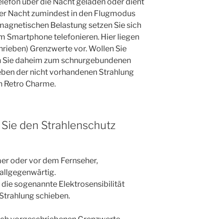
efon über die Nacht geladen oder dient
über Nacht zumindest in den Flugmodus
omagnetischen Belastung setzen Sie sich
em Smartphone telefonieren. Hier liegen
hrieben) Grenzwerte vor. Wollen Sie
n Sie daheim zum schnurgebundenen
neben der nicht vorhandenen Strahlung
 Retro Charme.
n Sie den Strahlenschutz
mer oder vor dem Fernseher,
allgegenwärtig.
ie sogenannte Elektrosensibilität
e Strahlung schieben.