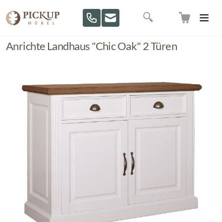
Direkt zum Inhalt
Suche
Anrichte Landhaus "Chic Oak" 2 Türen