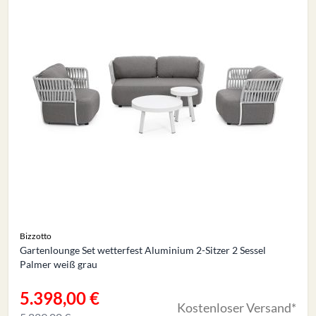
Bizzotto
Gartenlounge Set wetterfest Aluminium 2-Sitzer 2 Sessel
Palmer weiß grau
5.398,00 €
Sonderangebot
Kostenloser Versand*