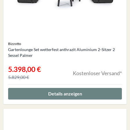
Bizzotto
Gartenlounge Set wetterfest anthrazit Aluminium 2-Sitzer 2
Sessel Palmer
5.398,00 €
Sonderangebot
Kostenloser Versand*
5.829,00 €
Details anzeigen