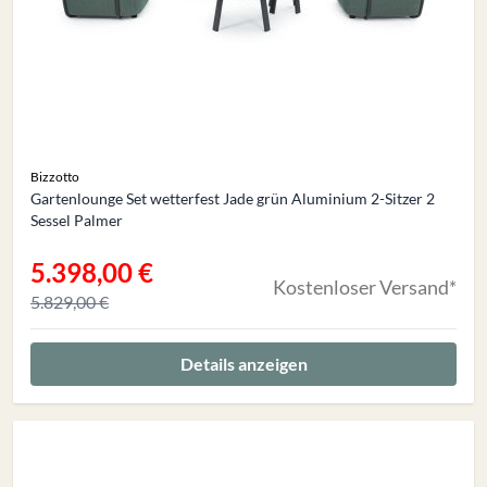
Bizzotto
Gartenlounge Set wetterfest Jade grün Aluminium 2-Sitzer 2
Sessel Palmer
5.398,00 €
Sonderangebot
Kostenloser Versand*
5.829,00 €
Details anzeigen