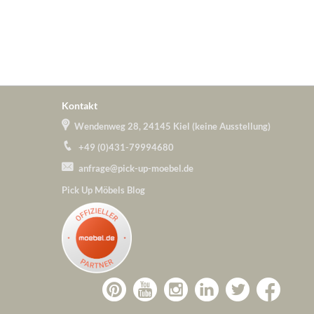
Kontakt
Wendenweg 28, 24145 Kiel (keine Ausstellung)
+49 (0)431-79994680
anfrage@pick-up-moebel.de
Pick Up Möbels Blog
Zu
Zu
Zu
Zu
Pick-
Zu
Pick-
Pick-
Pick-
Pick-
Up-
Pick-