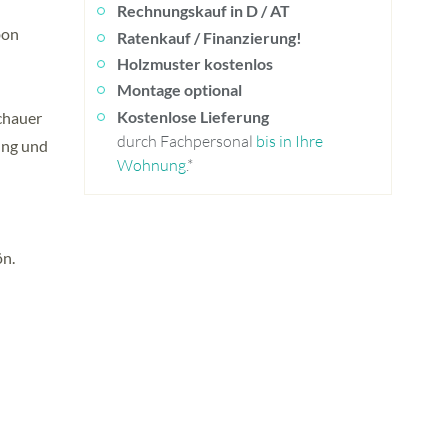
Rechnungskauf in D / AT
bon
Ratenkauf / Finanzierung!
Holzmuster kostenlos
Montage optional
Kostenlose Lieferung
chauer
durch Fachpersonal
bis in Ihre
ung und
Wohnung
.*
ön.