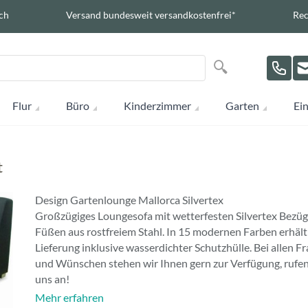
ch
Versand bundesweit versandkostenfrei*
Rec
Suche
Suche
Flur
Büro
Kinderzimmer
Garten
Ein
t
Design Gartenlounge Mallorca Silvertex
Großzügiges Loungesofa mit wetterfesten Silvertex Bezü
Füßen aus rostfreiem Stahl. In 15 modernen Farben erhältl
Lieferung inklusive wasserdichter Schutzhülle. Bei allen F
und Wünschen stehen wir Ihnen gern zur Verfügung, rufen
uns an!
Mehr erfahren