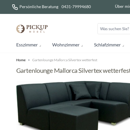
Direkt zum Inhalt
Über mi
Persönliche Beratung
0431-79994680
Esszimmer
Wohnzimmer
Schlafzimmer
Home
>
Gartenlounge Mallorca Silvertex wetterfest
Gartenlounge Mallorca Silvertex wetterfes