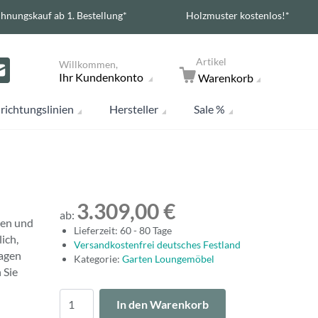
hnungskauf ab 1. Bestellung*
Holzmuster kostenlos!*
Artikel
Willkommen,
Ihr Kundenkonto
Warenkorb
richtungslinien
Hersteller
Sale %
3.309,00 €
ab:
gen und
Lieferzeit: 60 - 80 Tage
ich,
Versandkostenfrei deutsches Festland
ragen
Kategorie:
Garten Loungemöbel
 Sie
Menge
In den Warenkorb