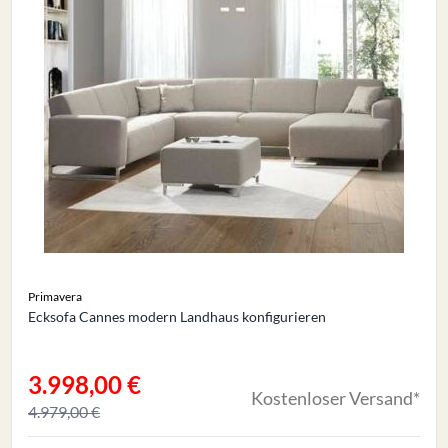
Primavera
Ecksofa Cannes modern Landhaus konfigurieren
3.998,00 €
Sonderangebot
Kostenloser Versand*
4.979,00 €