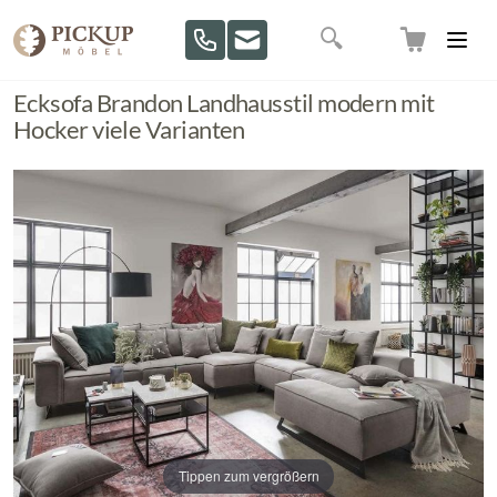
Direkt zum Inhalt
Suche
Ecksofa Brandon Landhausstil modern mit
Hocker viele Varianten
Tippen zum vergrößern