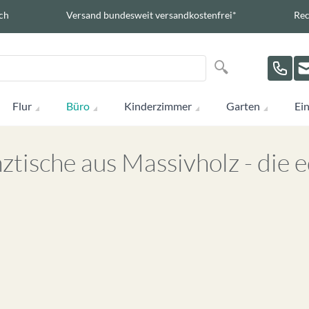
ch
Versand bundesweit versandkostenfrei*
Rec
Suche
Suche
Flur
Büro
Kinderzimmer
Garten
Ein
ztische aus Massivholz - die e