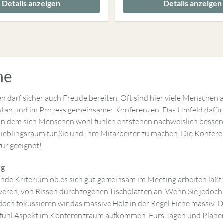
Details anzeigen
Details anzeigen
he
darf sicher auch Freude bereiten. Oft sind hier viele Menschen 
ntan und im Prozess gemeinsamer Konferenzen. Das Umfeld dafür is
 in dem sich Menschen wohl fühlen entstehen nachweislich bessere
lingsraum für Sie und Ihre Mitarbeiter zu machen. Die Konferenz
für geeignet!
ig
idende Kriterium ob es sich gut gemeinsam im Meeting arbeiten läß
eren, von Rissen durchzogenen Tischplatten an. Wenn Sie jedoch de
edoch fokussieren wir das massive Holz in der Regel Eiche massiv
ühl Aspekt im Konferenzraum aufkommen. Fürs Tagen und Planen e