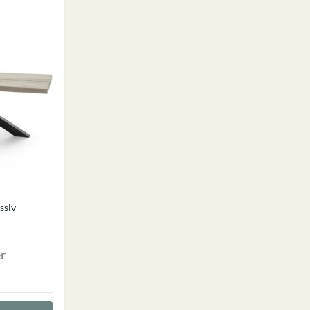
ssiv
r