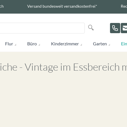
ch
Versand bundesweit versandkostenfrei*
Rec
Suche
Suche
Flur
Büro
Kinderzimmer
Garten
Ein
che - Vintage im Essbereich 