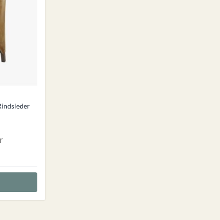
indsleder
r