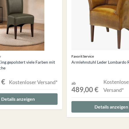
e
Favorit Service
ing gepolstert viele Farben mit
Armlehnstuhl Leder Lombardo R
iche
 €
Kostenlose
Kostenloser Versand*
ab
489,00 €
Versand*
Details anzeigen
Details anzeigen