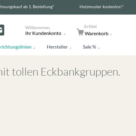
hnungskauf ab 1. Bestellung*
Holzmuster kostenlos!*
Artikel
Willkommen,
Ihr Kundenkonto
Warenkorb
richtungslinien
Hersteller
Sale %
mit tollen Eckbankgruppen.