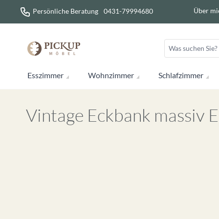
Direkt zum Inhalt
Über mi
Persönliche Beratung
0431-79994680
Esszimmer
Wohnzimmer
Schlafzimmer
Vintage Eckbank massiv Ei