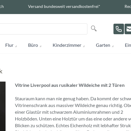
ch
Versand bundesweit versandkostenfrei*
Rec
Suche
Suche
Flur
Büro
Kinderzimmer
Garten
Ein
k
Vitrine Liverpool aus rusikaler Wildeiche mit 2 Türen
Stauraum kann man nie genug haben. Da kommt der schw
Vitrinenschrank aus massiver Wildeiche genau richtig. Ob
einer Glastür mit schwarzem Aluminiumrahmen und 2
Holzböden. Unten eine Holztür um das eine oder andere v
Blicken zu schützen. Echtes Eichenholz mit lebhafter Stru