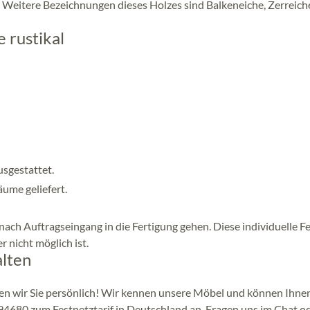
 Weitere Bezeichnungen dieses Holzes sind Balkeneiche, Zerreich
e rustikal
usgestattet.
ume geliefert.
nach Auftragseingang in die Fertigung gehen. Diese individuelle F
 nicht möglich ist.
alten
en wir Sie persönlich! Wir kennen unsere Möbel und können Ihnen
4680 zum Festnetztarif in Deutschland an, Fragen uns im Chat od