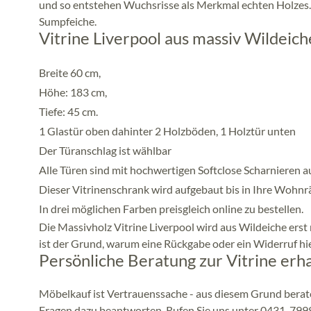
und so entstehen Wuchsrisse als Merkmal echten Holzes.
Sumpfeiche.
Vitrine Liverpool aus massiv Wildeich
Breite 60 cm,
Höhe: 183 cm,
Tiefe: 45 cm.
1 Glastür oben dahinter 2 Holzböden, 1 Holztür unten
Der Türanschlag ist wählbar
Alle Türen sind mit hochwertigen Softclose Scharnieren a
Dieser Vitrinenschrank wird aufgebaut bis in Ihre Wohnrä
In drei möglichen Farben preisgleich online zu bestellen.
Die Massivholz Vitrine Liverpool wird aus Wildeiche erst 
ist der Grund, warum eine Rückgabe oder ein Widerruf hier
Persönliche Beratung zur Vitrine erh
Möbelkauf ist Vertrauenssache - aus diesem Grund berat
Fragen dazu beantworten. Rufen Sie uns unter 0431-7999