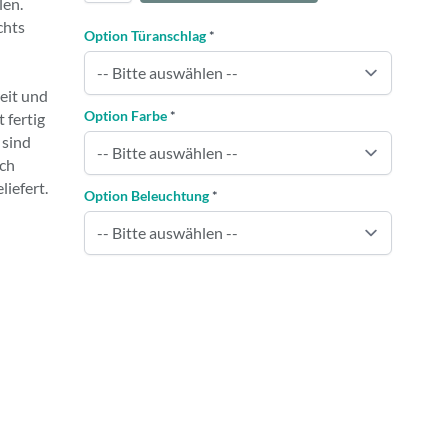
len.
chts
Option Türanschlag
*
eit und
Option Farbe
*
 fertig
 sind
ch
liefert.
Option Beleuchtung
*