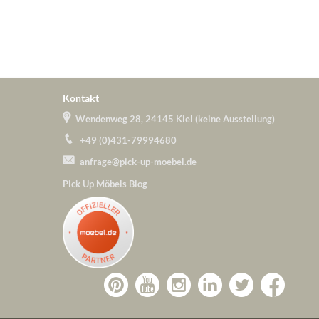
Kontakt
Wendenweg 28, 24145 Kiel (keine Ausstellung)
+49 (0)431-79994680
anfrage@pick-up-moebel.de
Pick Up Möbels Blog
Zu
Zu
Zu
Zu
Pick-
Zu
Pick-
Pick-
Pick-
Pick-
Up-
Pick-