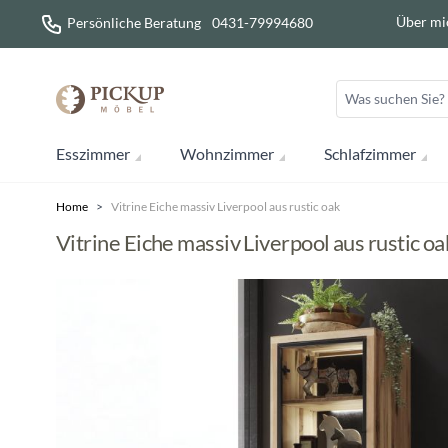
Direkt zum Inhalt
Über mi
Persönliche Beratung
0431-79994680
Esszimmer
Wohnzimmer
Schlafzimmer
Home
>
Vitrine Eiche massiv Liverpool aus rustic oak
Vitrine Eiche massiv Liverpool aus rustic oa