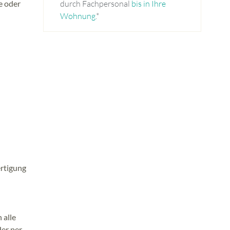
e oder
durch Fachpersonal
bis in Ihre
Wohnung
.*
ertigung
 alle
er per