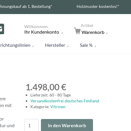
hnungskauf ab 1. Bestellung*
Holzmuster kostenlos!*
Artikel
Willkommen,
Ihr Kundenkonto
Warenkorb
richtungslinien
Hersteller
Sale %
1.498,00 €
Lieferzeit: 60 - 80 Tage
ere
Versandkostenfrei deutsches Festland
en mit
Kategorie:
Vitrinen
or
Menge
ktur und
In den Warenkorb