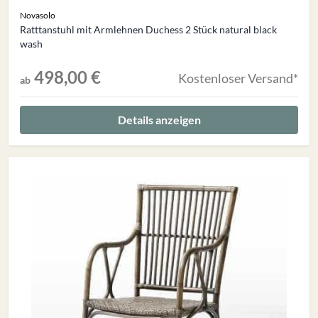
Novasolo
Ratttanstuhl mit Armlehnen Duchess 2 Stück natural black
wash
498,00 €
Kostenloser Versand*
ab
Details anzeigen