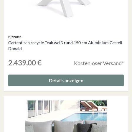
Bizzotto
Gartentisch recycle Teak weiß rund 150 cm Aluminium Gestell
Donald
2.439,00 €
Kostenloser Versand*
Details anzeigen