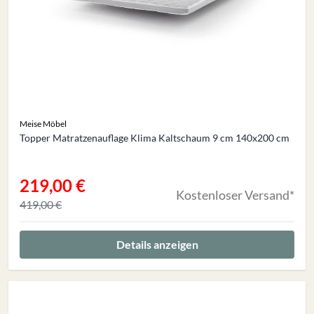
Meise Möbel
Topper Matratzenauflage Klima Kaltschaum 9 cm 140x200 cm
219,00 €
Sonderangebot
Kostenloser Versand*
419,00 €
Details anzeigen