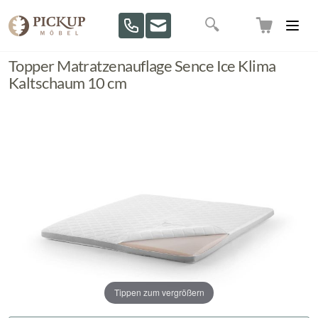
Direkt zum Inhalt
Suche
Topper Matratzenauflage Sence Ice Klima
Kaltschaum 10 cm
Tippen zum vergrößern