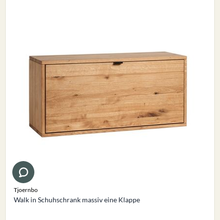
Tjoernbo
Walk in Schuhschrank massiv eine Klappe