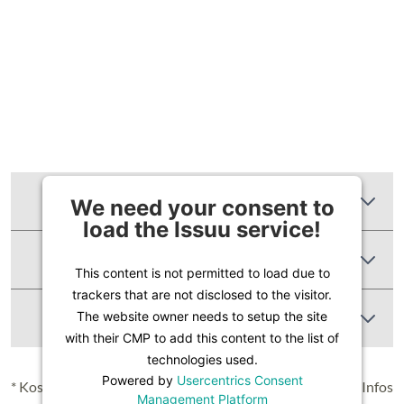
Zusätzliche Informationen
We need your consent to
load the Issuu service!
Produktbewertungen
This content is not permitted to load due to
trackers that are not disclosed to the visitor.
Abbildung Ähnlich
The website owner needs to setup the site
with their CMP to add this content to the list of
technologies used.
Powered by
Usercentrics Consent
* Kostenloser Versand in Deutschland (Festland), nähere Infos
Management Platform