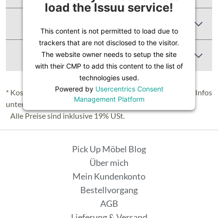
load the Issuu service!
Produktbewertungen
This content is not permitted to load due to
trackers that are not disclosed to the visitor.
Abbildung Ähnlich
The website owner needs to setup the site
with their CMP to add this content to the list of
technologies used.
Powered by
Usercentrics Consent
* Kostenloser Versand in Deutschland (Festland), nähere Infos
Management Platform
unter
Lieferung & Versand
.
Alle Preise sind inklusive 19% USt.
Pick Up Möbel Blog
Über mich
Mein Kundenkonto
Bestellvorgang
AGB
Lieferung & Versand