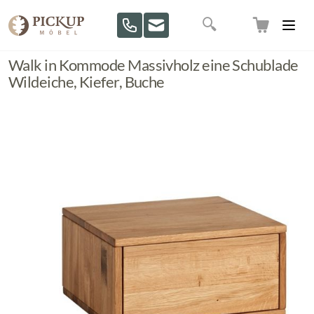
Direkt zum Inhalt
Suche
Walk in Kommode Massivholz eine Schublade
Wildeiche, Kiefer, Buche