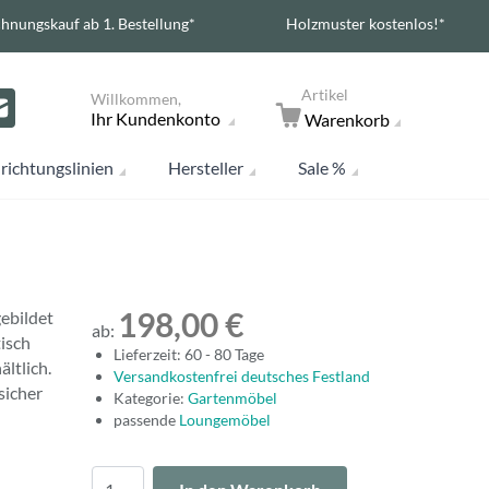
hnungskauf ab 1. Bestellung*
Holzmuster kostenlos!*
Artikel
Willkommen,
Ihr Kundenkonto
Warenkorb
richtungslinien
Hersteller
Sale %
198,00 €
gebildet
ab:
isch
Lieferzeit: 60 - 80 Tage
ältlich.
Versandkostenfrei deutsches Festland
sicher
Kategorie:
Gartenmöbel
passende
Loungemöbel
Menge