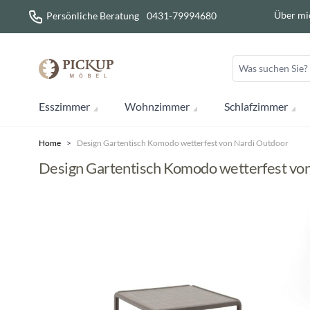
Direkt zum Inhalt
Über mi
Persönliche Beratung
0431-79994680
Esszimmer
Wohnzimmer
Schlafzimmer
Home
>
Design Gartentisch Komodo wetterfest von Nardi Outdoor
Design Gartentisch Komodo wetterfest vo