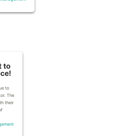
 to
ice!
ue to
tor. The
h their
of
gement