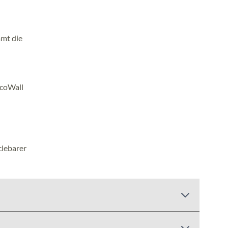
mmt die
EcoWall
clebarer