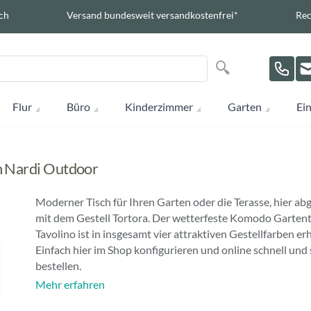
ch
Versand bundesweit versandkostenfrei*
Rec
Suche
Suche
Flur
Büro
Kinderzimmer
Garten
Ein
n Nardi Outdoor
Moderner Tisch für Ihren Garten oder die Terasse, hier ab
mit dem Gestell Tortora. Der wetterfeste Komodo Gartent
Tavolino ist in insgesamt vier attraktiven Gestellfarben erh
Einfach hier im Shop konfigurieren und online schnell und 
bestellen.
Mehr erfahren