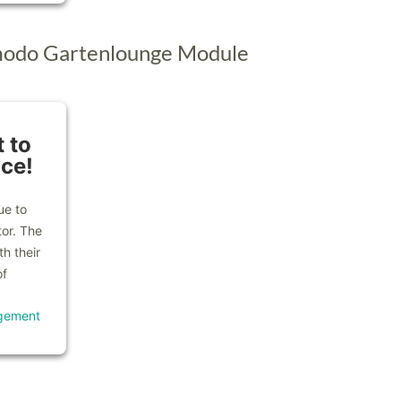
modo Gartenlounge Module
 to
ice!
ue to
tor. The
h their
of
gement