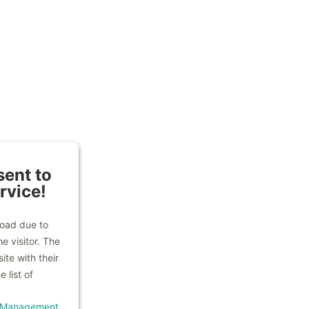
ent to
rvice!
load due to
e visitor. The
te with their
 list of
t Management