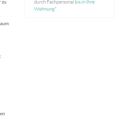
r zu
durch Fachpersonal
bis in Ihre
Wohnung
.*
chaum
t
sen