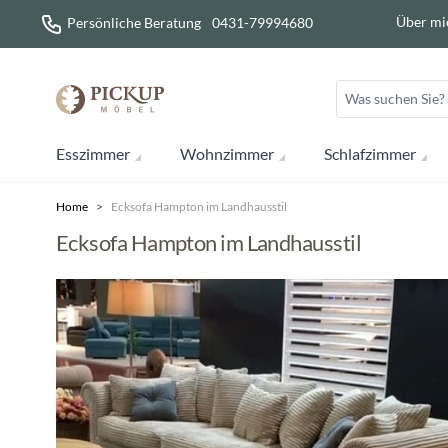
Direkt zum Inhalt
Über mi
Persönliche Beratung
0431-79994680
Esszimmer
Wohnzimmer
Schlafzimmer
Home
>
Ecksofa Hampton im Landhausstil
Ecksofa Hampton im Landhausstil