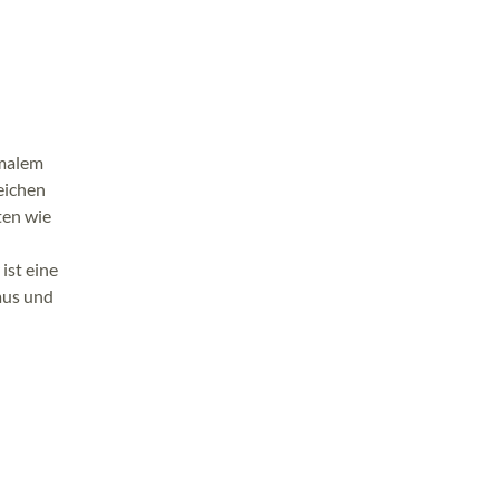
rmalem
eichen
ten wie
 ist eine
aus und