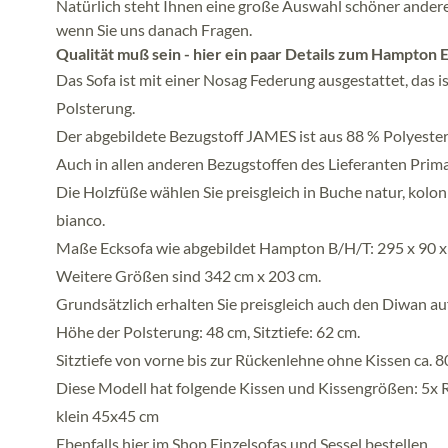
Natürlich steht Ihnen eine große Auswahl schöner andere
wenn Sie uns danach Fragen.
Qualität muß sein - hier ein paar Details zum Hampton 
Das Sofa ist mit einer Nosag Federung ausgestattet, das 
Polsterung.
Der abgebildete Bezugstoff JAMES ist aus 88 % Polyester
Auch in allen anderen Bezugstoffen des Lieferanten Primav
Die Holzfüße wählen Sie preisgleich in Buche natur, kolon
bianco.
Maße Ecksofa wie abgebildet Hampton B/H/T: 295 x 90 x 12
Weitere Größen sind 342 cm x 203 cm.
Grundsätzlich erhalten Sie preisgleich auch den Diwan au
Höhe der Polsterung: 48 cm, Sitztiefe: 62 cm.
Sitztiefe von vorne bis zur Rückenlehne ohne Kissen ca. 
Diese Modell hat folgende Kissen und Kissengrößen: 5x 
klein 45x45 cm
Ebenfalls hier im Shop Einzelsofas und Sessel bestellen.