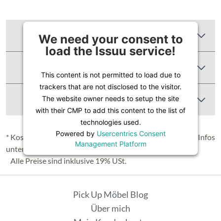
Zusätzliche Informationen
We need your consent to
load the Issuu service!
Produktbewertungen
This content is not permitted to load due to
trackers that are not disclosed to the visitor.
Abbildung Ähnlich
The website owner needs to setup the site
with their CMP to add this content to the list of
technologies used.
Powered by
Usercentrics Consent
* Kostenloser Versand in Deutschland (Festland), nähere Infos
Management Platform
unter
Lieferung & Versand
.
Alle Preise sind inklusive 19% USt.
Pick Up Möbel Blog
Über mich