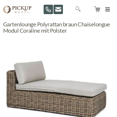
Direkt zum Inhalt
Suche
Gartenlounge Polyrattan braun Chaiselongue
Modul Coraline mit Polster