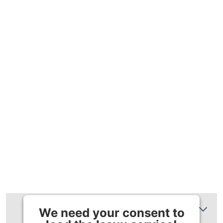
Zusätzliche Informationen
We need your consent to