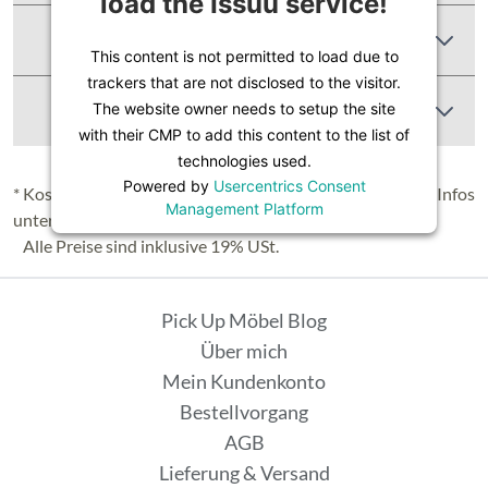
load the Issuu service!
Produktbewertungen
This content is not permitted to load due to
trackers that are not disclosed to the visitor.
Abbildung Ähnlich
The website owner needs to setup the site
with their CMP to add this content to the list of
technologies used.
Powered by
Usercentrics Consent
* Kostenloser Versand in Deutschland (Festland), nähere Infos
Management Platform
unter
Lieferung & Versand
.
Alle Preise sind inklusive 19% USt.
Pick Up Möbel Blog
Über mich
Mein Kundenkonto
Bestellvorgang
AGB
Lieferung & Versand