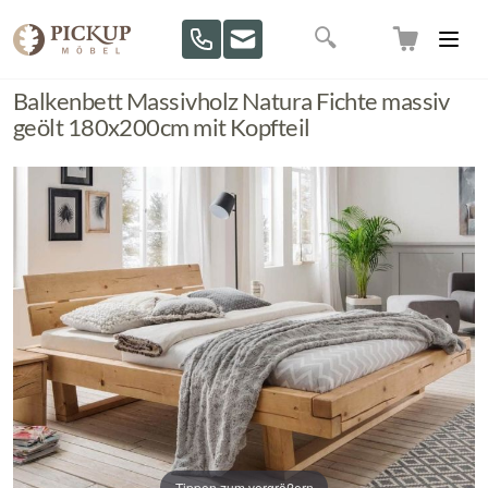
Direkt zum Inhalt
Suche
Balkenbett Massivholz Natura Fichte massiv
geölt 180x200cm mit Kopfteil
Tippen zum vergrößern