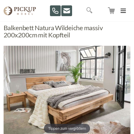
Direkt zum Inhalt
Suche
Balkenbett Natura Wildeiche massiv
200x200cm mit Kopfteil
Tippen zum vergrößern