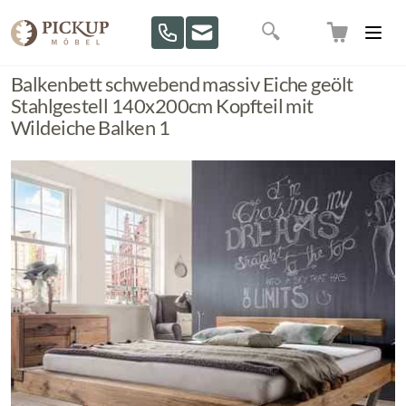
Direkt zum Inhalt
Suche
Balkenbett schwebend massiv Eiche geölt
Stahlgestell 140x200cm Kopfteil mit
Wildeiche Balken 1