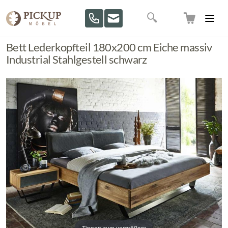
Direkt zum Inhalt
Suche
Bett Lederkopfteil 180x200 cm Eiche massiv
Industrial Stahlgestell schwarz
Tippen zum vergrößern