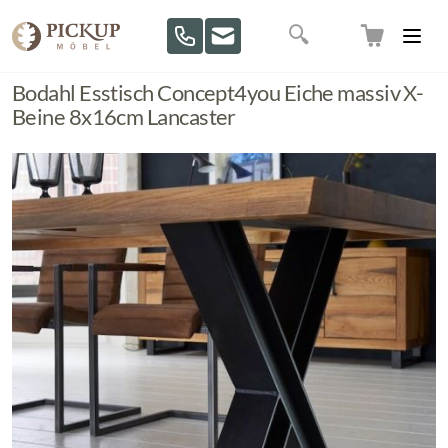
Direkt zum Inhalt
Suche
Bodahl Esstisch Concept4you Eiche massiv X-
Beine 8x16cm Lancaster