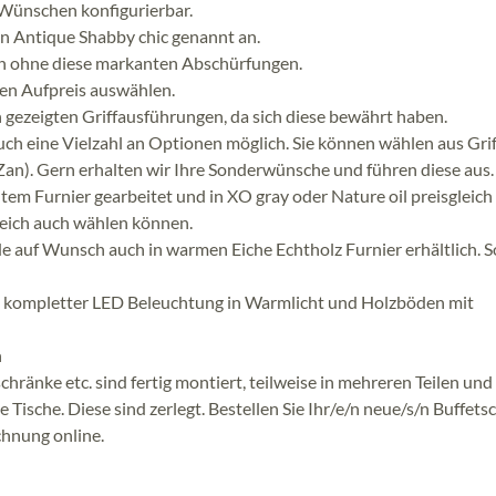
 Wünschen konfigurierbar.
In Antique Shabby chic genannt an.
uch ohne diese markanten Abschürfungen.
gen Aufpreis auswählen.
n gezeigten Griffausführungen, da sich diese bewährt haben.
ch eine Vielzahl an Optionen möglich. Sie können wählen aus Grif
an). Gern erhalten wir Ihre Sonderwünsche und führen diese aus.
tem Furnier gearbeitet und in XO gray oder Nature oil preisgleich
gleich auch wählen können.
e auf Wunsch auch in warmen Eiche Echtholz Furnier erhältlich. S
mit kompletter LED Beleuchtung in Warmlicht und Holzböden mit
n
hränke etc. sind fertig montiert, teilweise in mehreren Teilen un
 Tische. Diese sind zerlegt. Bestellen Sie Ihr/e/n neue/s/n Buffets
chnung online.