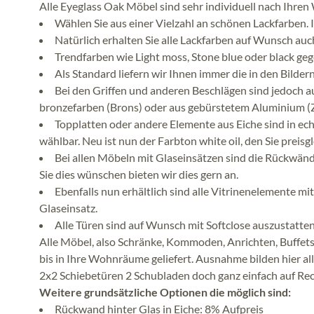
Alle Eyeglass Oak Möbel sind sehr individuell nach Ihren
Wählen Sie aus einer Vielzahl an schönen Lackfarben. 
Natürlich erhalten Sie alle Lackfarben auf Wunsch a
Trendfarben wie Light moss, Stone blue oder black ge
Als Standard liefern wir Ihnen immer die in den Bilder
Bei den Griffen und anderen Beschlägen sind jedoch au
bronzefarben (Brons) oder aus gebürstetem Aluminium (Z
Topplatten oder andere Elemente aus Eiche sind in ech
wählbar. Neu ist nun der Farbton white oil, den Sie preis
Bei allen Möbeln mit Glaseinsätzen sind die Rückwänd
Sie dies wünschen bieten wir dies gern an.
Ebenfalls nun erhältlich sind alle Vitrinenelemente 
Glaseinsatz.
Alle Türen sind auf Wunsch mit Softclose auszustatte
Alle Möbel, also Schränke, Kommoden, Anrichten, Buffetsc
bis in Ihre Wohnräume geliefert. Ausnahme bilden hier alle
2x2 Schiebetüren 2 Schubladen doch ganz einfach auf Re
Weitere grundsätzliche Optionen die möglich sind:
Rückwand hinter Glas in Eiche: 8% Aufpreis