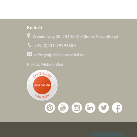
Kontakt
Wendenweg 28, 24145 Kiel (keine Ausstellung)
+49 (0)431-79994680
anfrage@pick-up-moebel.de
Pick Up Möbels Blog
Zu
Zu
Zu
Zu
Pick-
Zu
Pick-
Pick-
Pick-
Pick-
Up-
Pick-
Up-
Up-
Up-
Up-
Möbel
Up-