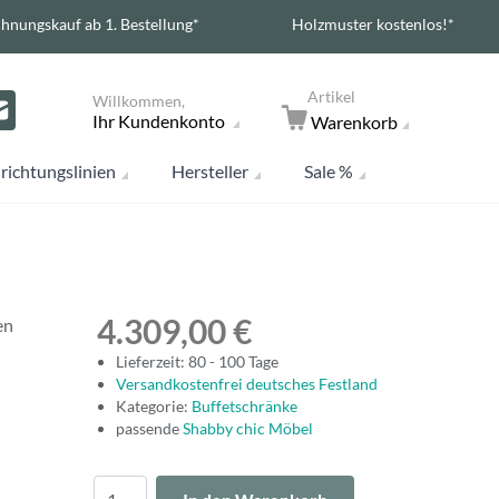
hnungskauf ab 1. Bestellung*
Holzmuster kostenlos!*
Artikel
Willkommen,
Ihr Kundenkonto
Warenkorb
richtungslinien
Hersteller
Sale %
4.309,00 €
en
Lieferzeit: 80 - 100 Tage
Versandkostenfrei deutsches Festland
Kategorie:
Buffetschränke
passende
Shabby chic Möbel
Menge