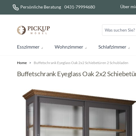
Direkt zum Inhalt
Über mi
Persönliche Beratung
0431-79994680
Esszimmer
Wohnzimmer
Schlafzimmer
Home
>
Buffetschrank Eyeglass Oak 2x2 Schiebetüren 2 Schubladen
Buffetschrank Eyeglass Oak 2x2 Schiebetü