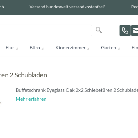
ch
Versand bundesweit versandkostenfrei*
Rec
Suche
Suche
Flur
Büro
Kinderzimmer
Garten
Ein
ren 2 Schubladen
Buffetschrank Eyeglass Oak 2x2 Schiebetüren 2 Schublad
Mehr erfahren