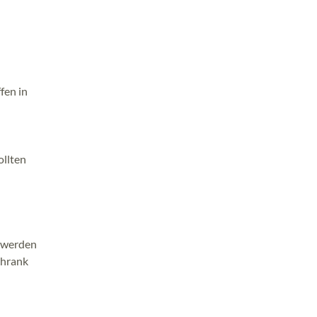
fen in
ollten
d werden
chrank