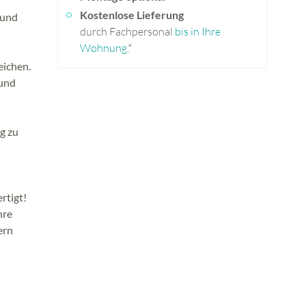
Kostenlose Lieferung
 und
durch Fachpersonal
bis in Ihre
Wohnung
.*
eichen.
 und
g zu
rtigt!
hre
ern