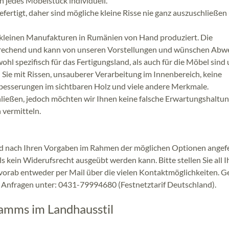
 jedes Möbelstück individuell.
efertigt, daher sind mögliche kleine Risse nie ganz auszuschließen
leinen Manufakturen in Rumänien von Hand produziert. Die
prechend und kann von unseren Vorstellungen und wünschen Abw
l spezifisch für das Fertigungsland, als auch für die Möbel sind
Sie mit Rissen, unsauberer Verarbeitung im Innenbereich, keine
besserungen im sichtbaren Holz und viele andere Merkmale.
hließen, jedoch möchten wir Ihnen keine falsche Erwartungshaltun
 vermitteln.
d nach Ihren Vorgaben im Rahmen der möglichen Optionen angefe
ls kein Widerufsrecht ausgeübt werden kann. Bitte stellen Sie all I
vorab entweder per Mail über die vielen Kontaktmöglichkeiten. G
n Anfragen unter: 0431-79994680 (Festnetztarif Deutschland).
amms im Landhausstil