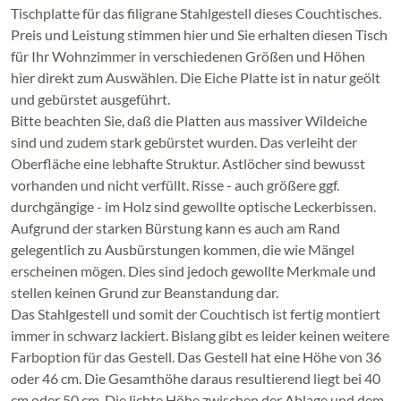
Tischplatte für das filigrane Stahlgestell dieses Couchtisches.
Preis und Leistung stimmen hier und Sie erhalten diesen Tisch
für Ihr Wohnzimmer in verschiedenen Größen und Höhen
hier direkt zum Auswählen. Die Eiche Platte ist in natur geölt
und gebürstet ausgeführt.
Bitte beachten Sie, daß die Platten aus massiver Wildeiche
sind und zudem stark gebürstet wurden. Das verleiht der
Oberfläche eine lebhafte Struktur. Astlöcher sind bewusst
vorhanden und nicht verfüllt. Risse - auch größere ggf.
durchgängige - im Holz sind gewollte optische Leckerbissen.
Aufgrund der starken Bürstung kann es auch am Rand
gelegentlich zu Ausbürstungen kommen, die wie Mängel
erscheinen mögen. Dies sind jedoch gewollte Merkmale und
stellen keinen Grund zur Beanstandung dar.
Das Stahlgestell und somit der Couchtisch ist fertig montiert
immer in schwarz lackiert. Bislang gibt es leider keinen weitere
Farboption für das Gestell. Das Gestell hat eine Höhe von 36
oder 46 cm. Die Gesamthöhe daraus resultierend liegt bei 40
cm oder 50 cm. D
ie lichte Höhe zwischen der Ablage und dem