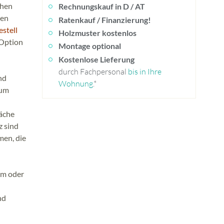
chen
Rechnungskauf in D / AT
nen
Ratenkauf / Finanzierung!
estell
Holzmuster kostenlos
 Option
Montage optional
Kostenlose Lieferung
durch Fachpersonal
bis in Ihre
nd
Wohnung
.*
zum
läche
z sind
men, die
cm oder
nd