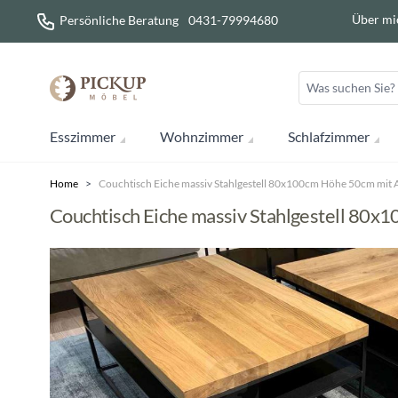
Direkt zum Inhalt
Über mi
Persönliche Beratung
0431-79994680
Esszimmer
Wohnzimmer
Schlafzimmer
Home
>
Couchtisch Eiche massiv Stahlgestell 80x100cm Höhe 50cm mit 
Couchtisch Eiche massiv Stahlgestell 80x