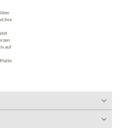
rüber
nd ihre
ehlt
erzen
iv auf
 Platte