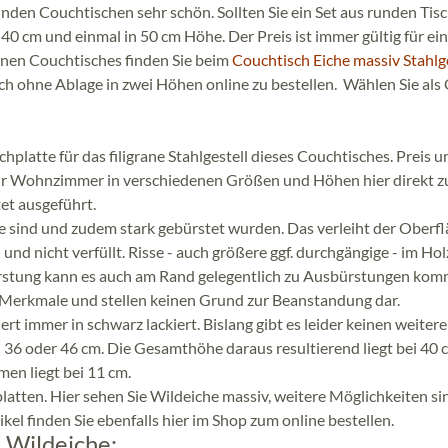
nden Couchtischen sehr schön. Sollten Sie ein Set aus runden Tis
40 cm und einmal in 50 cm Höhe. Der Preis ist immer gültig für ei
önen Couchtisches finden Sie beim
Couchtisch Eiche massiv Stahlg
h ohne Ablage in zwei Höhen online zu bestellen. Wählen Sie als
chplatte für das filigrane Stahlgestell dieses Couchtisches. Preis u
r Ihr Wohnzimmer in verschiedenen Größen und Höhen hier direkt 
tet ausgeführt.
he sind und zudem stark gebürstet wurden. Das verleiht der Oberf
nd nicht verfüllt. Risse - auch größere ggf. durchgängige - im Hol
ürstung kann es auch am Rand gelegentlich zu Ausbürstungen kom
 Merkmale und stellen keinen Grund zur Beanstandung dar.
ert immer in schwarz lackiert. Bislang gibt es leider keinen weitere
n 36 oder 46 cm. Die Gesamthöhe daraus resultierend liegt bei 40 
en liegt bei 11 cm.
atten. Hier sehen Sie Wildeiche massiv, weitere Möglichkeiten si
el finden Sie ebenfalls hier im Shop zum online bestellen.
 Wildeiche: