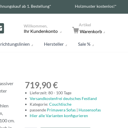
hnungskauf ab 1. Bestellung*
Holzmuster kostenlos!*
Artikel
Willkommen,
Ihr Kundenkonto
Warenkorb
richtungslinien
Hersteller
Sale %
719,90 €
assiver
eter
Lieferzeit: 80 - 100 Tage
Versandkostenfrei deutsches Festland
Kategorie:
Couchtische
ählen
passende
Primavera Sofas
|
Hussensofas
m,
Hier alle Varianten konfigurieren
100 cm.
sch in