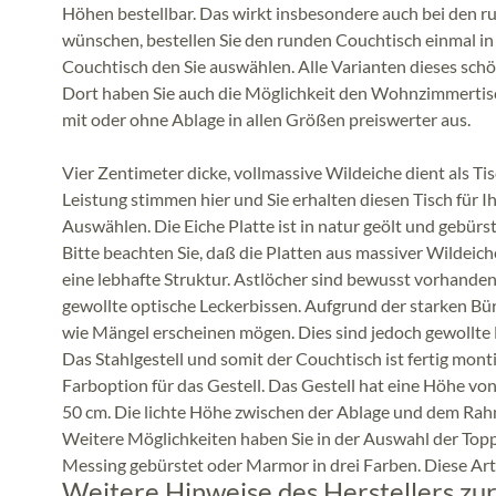
Höhen bestellbar. Das wirkt insbesondere auch bei den ru
wünschen, bestellen Sie den runden Couchtisch einmal in 
Couchtisch den Sie auswählen. Alle Varianten dieses sch
Dort haben Sie auch die Möglichkeit den Wohnzimmertisc
mit oder ohne Ablage in allen Größen preiswerter aus.
Vier Zentimeter dicke, vollmassive Wildeiche dient als Tis
Leistung stimmen hier und Sie erhalten diesen Tisch fü
Auswählen. Die Eiche Platte ist in natur geölt und gebürs
Bitte beachten Sie, daß die Platten aus massiver Wildeic
eine lebhafte Struktur. Astlöcher sind bewusst vorhanden u
gewollte optische Leckerbissen. Aufgrund der starken B
wie Mängel erscheinen mögen. Dies sind jedoch gewollte
Das Stahlgestell und somit der Couchtisch ist fertig monti
Farboption für das Gestell. Das Gestell hat eine Höhe vo
50 cm. D
ie lichte Höhe zwischen der Ablage und dem Rahm
Weitere Möglichkeiten haben Sie in der Auswahl der Toppl
Messing gebürstet oder Marmor in drei Farben. Diese Artik
Weitere Hinweise des Herstellers zur