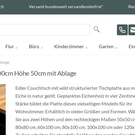
ch
Versand bundesweit versandkostenfrei*
Rec
Suche
Suche
Flur
Büro
Kinderzimmer
Garten
Ein
Ablage
100cm Höhe 50cm mit Ablage
Edler Couchtisch mit wild strukturierter Tischplatte aus m
Eiche in natur geölt. Geplanktes Eichenholz in vier Zentim
Stärke bildet die Platte dieses vielseitigen Modells für Ihr
Wohnzimmer. Erhältlich in vielen Größen und Formen. W
Sie aus zwei Höhen und den rechteckigen Maßen 50x50 c
80x80 cm, 60x100 cm, 80x100 cm, 100x100 cm oder 120x
Zudem erhalten Sie ebenfalls 2 Höhen den runden Couchti