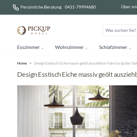
Direkt zum Inhalt
Über mi
Persönliche Beratung
0431-79994680
Esszimmer
Wohnzimmer
Schlafzimmer
Home
>
Design Esstisch Eiche massiv geölt ausziehbar Fabricia Spider Sta
Design Esstisch Eiche massiv geölt ausziehb