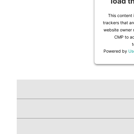
load t
This content 
trackers that ar
website owner n
CMP to add
t
Powered by
Us