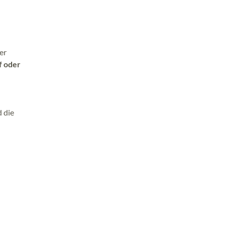
er
f oder
d die