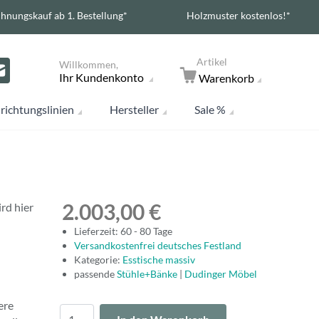
hnungskauf ab 1. Bestellung*
Holzmuster kostenlos!*
Artikel
Willkommen,
Ihr Kundenkonto
Warenkorb
richtungslinien
Hersteller
Sale %
2.003,00 €
rd hier
Lieferzeit: 60 - 80 Tage
Versandkostenfrei deutsches Festland
Kategorie:
Esstische massiv
passende
Stühle+Bänke
|
Dudinger Möbel
ere
Menge