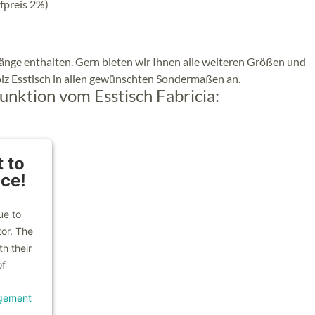
fpreis 2%)
änge enthalten. Gern bieten wir Ihnen alle weiteren Größen und
lz Esstisch in allen gewünschten Sondermaßen an.
unktion vom Esstisch Fabricia:
 to
ice!
ue to
tor. The
h their
of
gement