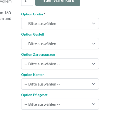
In den Warenkorb
 vollem
von 160
Option Größe
*
 cm und
Option Gestell
Option Zargenauszug
Option Kanten
Option Pflegeset