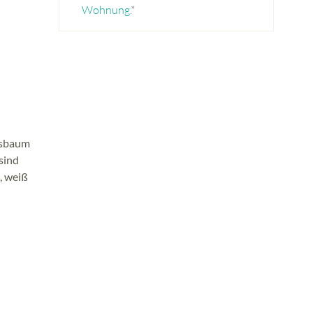
Wohnung
.*
ussbaum
sind
, weiß