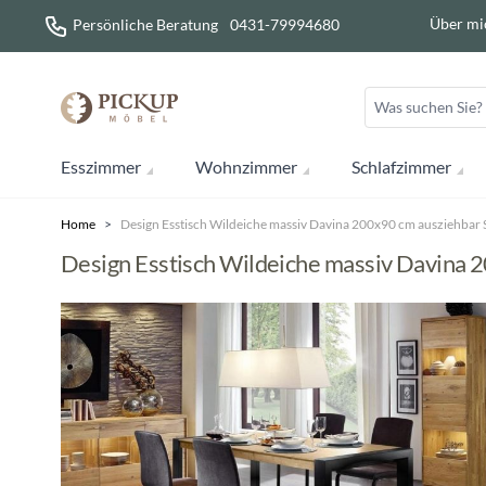
Direkt zum Inhalt
Über mi
Persönliche Beratung
0431-79994680
Esszimmer
Wohnzimmer
Schlafzimmer
Home
>
Design Esstisch Wildeiche massiv Davina 200x90 cm ausziehbar S
Design Esstisch Wildeiche massiv Davina 2