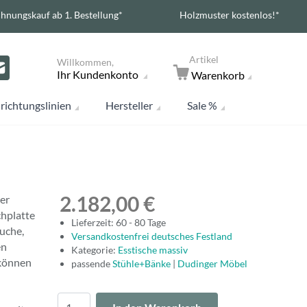
hnungskauf ab 1. Bestellung*
Holzmuster kostenlos!*
Artikel
Willkommen,
Ihr Kundenkonto
Warenkorb
richtungslinien
Hersteller
Sale %
2.182,00 €
er
chplatte
Lieferzeit: 60 - 80 Tage
uche,
Versandkostenfrei deutsches Festland
en
Kategorie:
Esstische massiv
 können
passende
Stühle+Bänke
|
Dudinger Möbel
Menge