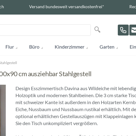
ch
Versand bundesweit versandkostenfrei*
Rec
Suche
Suche
Flur
Büro
Kinderzimmer
Garten
Ein
tahlgestell
00x90 cm ausziehbar Stahlgestell
Design Esszimmertisch Davina aus Wildeiche mit lebendig
Holzoptik und modernen Stahlbeinen. Die 3 cm starke Tis
mit schweizer Kante ist außerdem in den Holzarten Kernb
Eiche, Nussbaum und Nussbaum rustikal erhältlich. Mit d
optional erhältlichen Gestellauszügen mit Klappeinlagen
Sie den Tisch unkompliziert vergrößern.