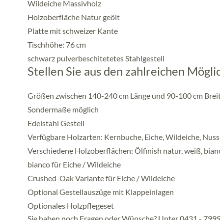
Wildeiche Massivholz
Holzoberfläche Natur geölt
Platte mit schweizer Kante
Tischhöhe: 76 cm
schwarz pulverbeschitetetes Stahlgestell
Stellen Sie aus den zahlreichen Mögl
Größen zwischen 140-240 cm Länge und 90-100 cm Brei
Sondermaße möglich
Edelstahl Gestell
Verfügbare Holzarten: Kernbuche, Eiche, Wildeiche, Nu
Verschiedene Holzoberflächen: Ölfinish natur, weiß, bianco
bianco für Eiche / Wildeiche
Crushed-Oak Variante für Eiche / Wildeiche
Optional Gestellauszüge mit Klappeinlagen
Optionales Holzpflegeset
Sie haben noch Fragen oder Wünsche? Unter 0431 - 79994