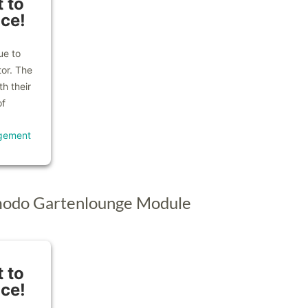
 to
ice!
ue to
tor. The
h their
of
gement
modo Gartenlounge Module
 to
ice!