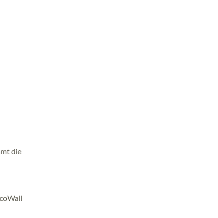
mmt die
EcoWall