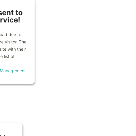
ent to
rvice!
load due to
e visitor. The
te with their
 list of
t Management