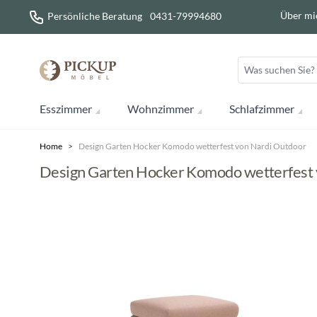
Direkt zum Inhalt
Über mi
Persönliche Beratung
0431-79994680
Esszimmer
Wohnzimmer
Schlafzimmer
Home
>
Design Garten Hocker Komodo wetterfest von Nardi Outdoor
Design Garten Hocker Komodo wetterfest 