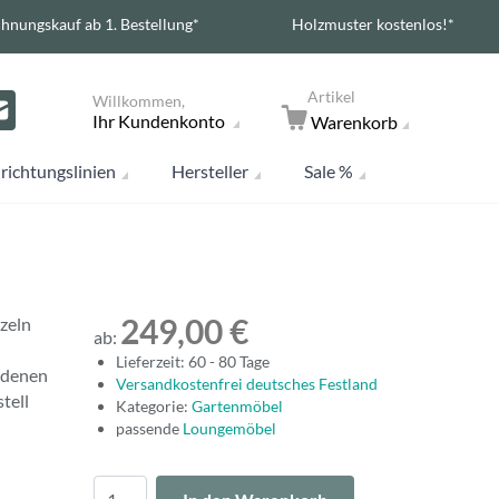
hnungskauf ab 1. Bestellung*
Holzmuster kostenlos!*
Artikel
Willkommen,
Ihr Kundenkonto
Warenkorb
richtungslinien
Hersteller
Sale %
249,00 €
zeln
ab:
Lieferzeit: 60 - 80 Tage
iedenen
Versandkostenfrei deutsches Festland
tell
Kategorie:
Gartenmöbel
passende
Loungemöbel
Menge