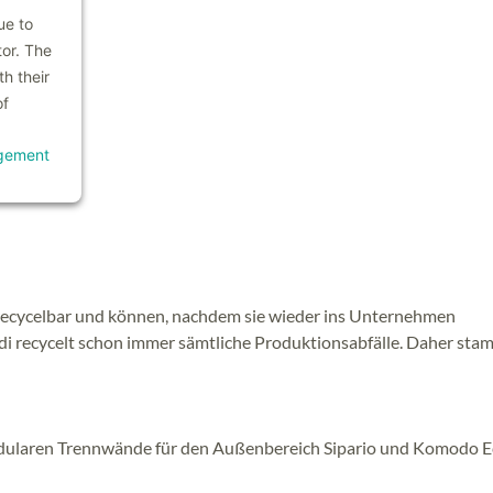
ue to
tor. The
h their
of
gement
 recycelbar und können, nachdem sie wieder ins Unternehmen
di recycelt schon immer sämtliche Produktionsabfälle. Daher sta
dularen Trennwände für den Außenbereich Sipario und Komodo 