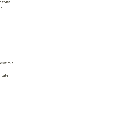
Stoffe
en
ment mit
itäten