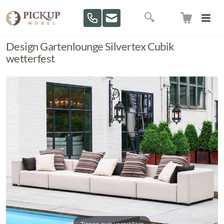
Direkt zum Inhalt
Suche
Design Gartenlounge Silvertex Cubik
wetterfest
Tippen zum vergrößern