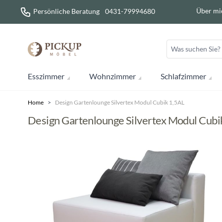
Direkt zum Inhalt
Über mi
Persönliche Beratung
0431-79994680
Esszimmer
Wohnzimmer
Schlafzimmer
Home
>
Design Gartenlounge Silvertex Modul Cubik 1,5AL
Design Gartenlounge Silvertex Modul Cubi