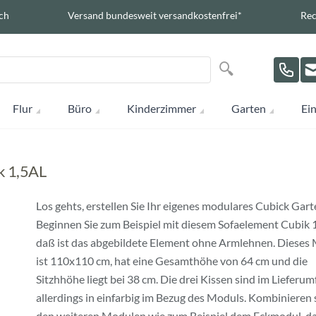
ch
Versand bundesweit versandkostenfrei*
Rec
Suche
Suche
Flur
Büro
Kinderzimmer
Garten
Ein
k 1,5AL
Los gehts, erstellen Sie Ihr eigenes modulares Cubick Gart
Beginnen Sie zum Beispiel mit diesem Sofaelement Cubik 
daß ist das abgebildete Element ohne Armlehnen. Dieses
ist 110x110 cm, hat eine Gesamthöhe von 64 cm und die
Sitzhhöhe liegt bei 38 cm. Die drei Kissen sind im Lieferum
allerdings in einfarbig im Bezug des Moduls. Kombinieren 
den weiteren Modulen wie zum Beispiel dem Eckmodul, d