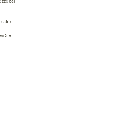
izze bei
 dafür
en Sie