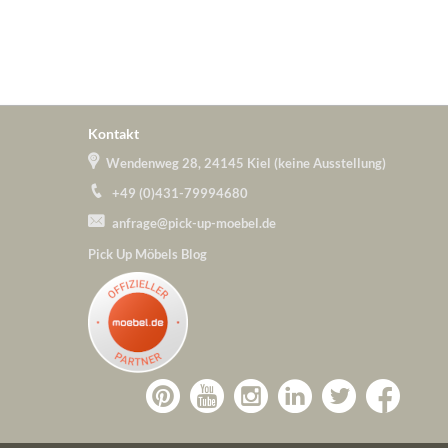
Kontakt
Wendenweg 28, 24145 Kiel (keine Ausstellung)
+49 (0)431-79994680
anfrage@pick-up-moebel.de
Pick Up Möbels Blog
Zu
Zu
Zu
Zu
Pick-
Zu
Pick-
Pick-
Pick-
Pick-
Up-
Pick-