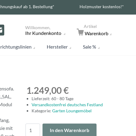
hnungskauf ab 1. Bestellung*
Holzmuster kostenlos!*
Artikel
Willkommen,
Ihr Kundenkonto
Warenkorb
richtungslinien
Hersteller
Sale %
1.249,00 €
ensofa.
1,5AL,
Lieferzeit: 60 - 80 Tage
 Modul
Versandkostenfrei deutsches Festland
Kategorie:
Garten Loungemöbel
fang,
Menge
sie mit
In den Warenkorb
aß auch