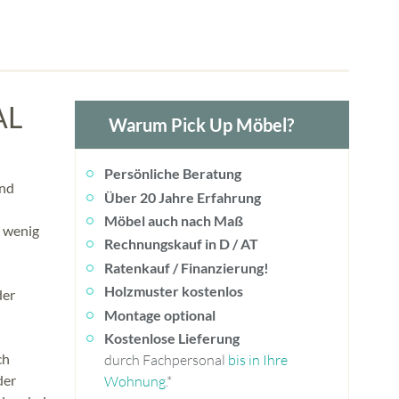
AL
Warum Pick Up Möbel?
Persönliche Beratung
und
Über 20 Jahre Erfahrung
Möbel auch nach Maß
o wenig
Rechnungskauf in D / AT
Ratenkauf / Finanzierung!
Holzmuster kostenlos
der
Montage optional
Kostenlose Lieferung
ch
durch Fachpersonal
bis in Ihre
der
Wohnung
.*