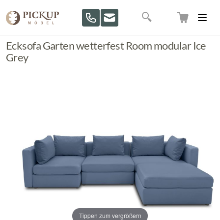
Direkt zum Inhalt
Suche
Ecksofa Garten wetterfest Room modular Ice
Grey
Tippen zum vergrößern