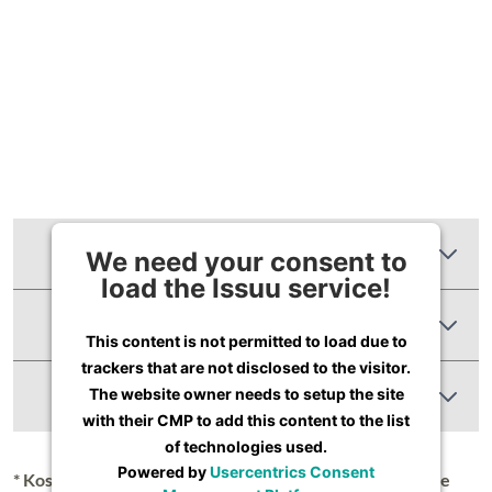
Zusätzliche Informationen
We need your consent to
load the Issuu service!
Produktbewertungen
This content is not permitted to load due to
trackers that are not disclosed to the visitor.
Abbildung Ähnlich
The website owner needs to setup the site
with their CMP to add this content to the list
of technologies used.
Powered by
Usercentrics Consent
* Kostenloser Versand in Deutschland (Festland), nähere