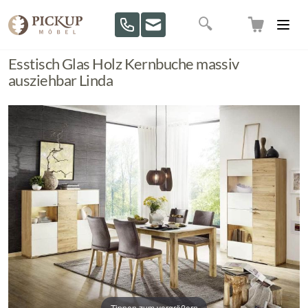
Direkt zum Inhalt
Suche
Esstisch Glas Holz Kernbuche massiv
ausziehbar Linda
Tippen zum vergrößern