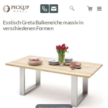
Direkt zum Inhalt
Suche
Esstisch Greta Balkeneiche massiv in
verschiedenen Formen
Tippen zum vergrößern