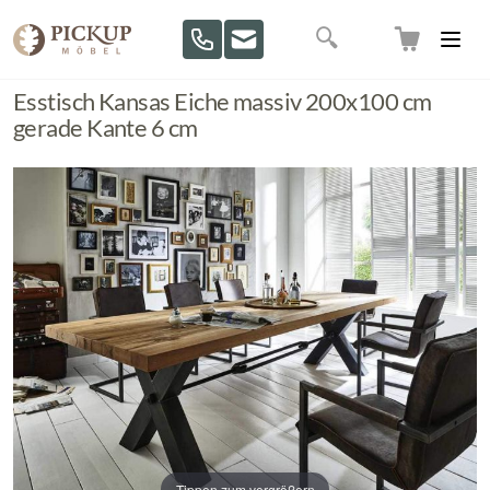
Direkt zum Inhalt
Suche
Esstisch Kansas Eiche massiv 200x100 cm
gerade Kante 6 cm
Tippen zum vergrößern