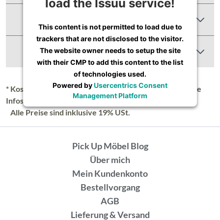
load the Issuu service!
Produktbewertungen
This content is not permitted to load due to
trackers that are not disclosed to the visitor.
Abbildung Ähnlich
The website owner needs to setup the site
with their CMP to add this content to the list
of technologies used.
Powered by
Usercentrics Consent
* Kostenloser Versand in Deutschland (Festland), nähere
Management Platform
Infos unter
Lieferung & Versand
.
Alle Preise sind inklusive 19% USt.
Pick Up Möbel Blog
Über mich
Mein Kundenkonto
Bestellvorgang
AGB
Lieferung & Versand